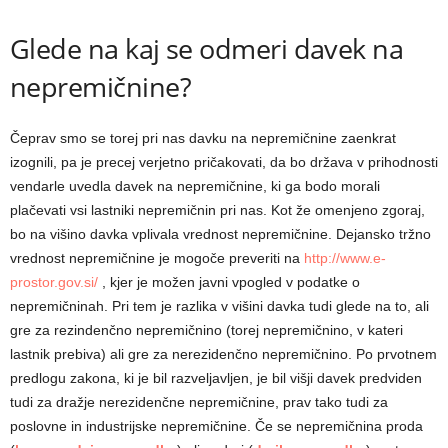
Glede na kaj se odmeri davek na
nepremičnine?
Čeprav smo se torej pri nas davku na nepremičnine zaenkrat
izognili, pa je precej verjetno pričakovati, da bo država v prihodnosti
vendarle uvedla davek na nepremičnine, ki ga bodo morali
plačevati vsi lastniki nepremičnin pri nas. Kot že omenjeno zgoraj,
bo na višino davka vplivala vrednost nepremičnine. Dejansko tržno
vrednost nepremičnine je mogoče preveriti na
http://www.e-
prostor.gov.si/
, kjer je možen javni vpogled v podatke o
nepremičninah. Pri tem je razlika v višini davka tudi glede na to, ali
gre za rezindenčno nepremičnino (torej nepremičnino, v kateri
lastnik prebiva) ali gre za nerezidenčno nepremičnino. Po prvotnem
predlogu zakona, ki je bil razveljavljen, je bil višji davek predviden
tudi za dražje nerezidenčne nepremičnine, prav tako tudi za
poslovne in industrijske nepremičnine. Če se nepremičnina proda