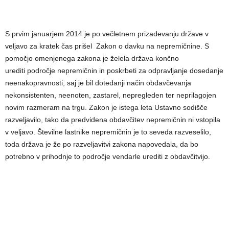
S prvim januarjem 2014 je po večletnem prizadevanju države v
veljavo za kratek čas prišel Zakon o davku na nepremičnine. S
pomočjo omenjenega zakona je želela država končno
urediti področje nepremičnin in poskrbeti za odpravljanje dosedanje
neenakopravnosti, saj je bil dotedanji način obdavčevanja
nekonsistenten, neenoten, zastarel, nepregleden ter neprilagojen
novim razmeram na trgu. Zakon je istega leta Ustavno sodišče
razveljavilo, tako da predvidena obdavčitev nepremičnin ni vstopila
v veljavo. Številne lastnike nepremičnin je to seveda razveselilo,
toda država je že po razveljavitvi zakona napovedala, da bo
potrebno v prihodnje to področje vendarle urediti z obdavčitvijo.