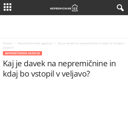
Domov
Nepremičninske agencije
Kaj je davek na nepremičnine in kdaj bo vstopil v
veljavo?
NEPREMIČNINSKE AGENCIJE
Kaj je davek na nepremičnine in
kdaj bo vstopil v veljavo?