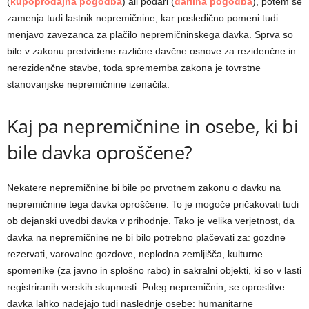
(
kupoprodajna pogodba
) ali podari (
darilna pogodba
), potem se
zamenja tudi lastnik nepremičnine, kar posledično pomeni tudi
menjavo zavezanca za plačilo nepremičninskega davka. Sprva so
bile v zakonu predvidene različne davčne osnove za rezidenčne in
nerezidenčne stavbe, toda sprememba zakona je tovrstne
stanovanjske nepremičnine izenačila.
Kaj pa nepremičnine in osebe, ki bi
bile davka oproščene?
Nekatere nepremičnine bi bile po prvotnem zakonu o davku na
nepremičnine tega davka oproščene. To je mogoče pričakovati tudi
ob dejanski uvedbi davka v prihodnje. Tako je velika verjetnost, da
davka na nepremičnine ne bi bilo potrebno plačevati za: gozdne
rezervati, varovalne gozdove, neplodna zemljišča, kulturne
spomenike (za javno in splošno rabo) in sakralni objekti, ki so v lasti
registriranih verskih skupnosti. Poleg nepremičnin, se oprostitve
davka lahko nadejajo tudi naslednje osebe: humanitarne