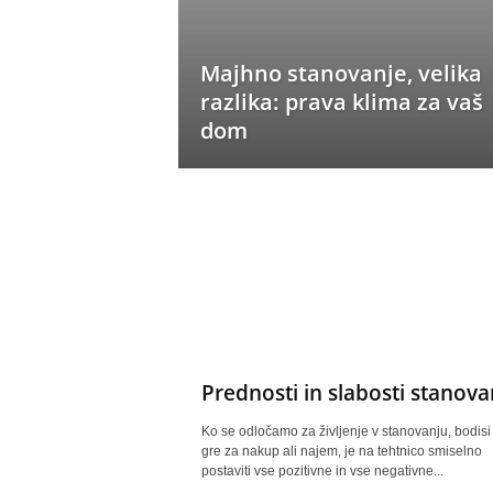
c
o
m
Majhno stanovanje, velika
razlika: prava klima za vaš
dom
Prednosti in slabosti stanova
Ko se odločamo za življenje v stanovanju, bodisi
gre za nakup ali najem, je na tehtnico smiselno
postaviti vse pozitivne in vse negativne...