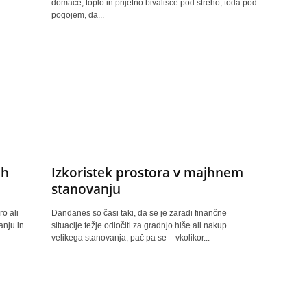
domače, toplo in prijetno bivališče pod streho, toda pod
pogojem, da...
ih
Izkoristek prostora v majhnem
stanovanju
o ali
Dandanes so časi taki, da se je zaradi finančne
anju in
situacije težje odločiti za gradnjo hiše ali nakup
velikega stanovanja, pač pa se – vkolikor...