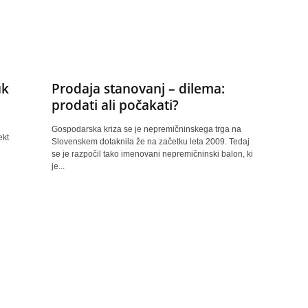
uk
Prodaja stanovanj – dilema:
prodati ali počakati?
Gospodarska kriza se je nepremičninskega trga na
ekt
Slovenskem dotaknila že na začetku leta 2009. Tedaj
se je razpočil tako imenovani nepremičninski balon, ki
je...