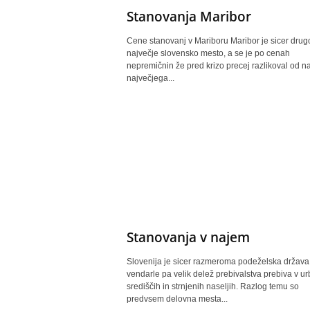
Stanovanja Maribor
Cene stanovanj v Mariboru Maribor je sicer drug
največje slovensko mesto, a se je po cenah
nepremičnin že pred krizo precej razlikoval od 
največjega...
Stanovanja v najem
Slovenija je sicer razmeroma podeželska država
vendarle pa velik delež prebivalstva prebiva v u
središčih in strnjenih naseljih. Razlog temu so
predvsem delovna mesta...