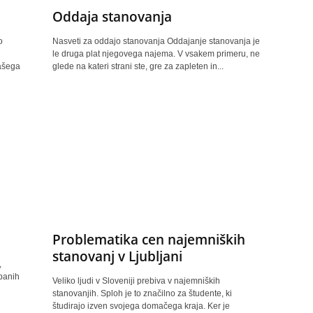
Oddaja stanovanja
o
Nasveti za oddajo stanovanja Oddajanje stanovanja je
le druga plat njegovega najema. V vsakem primeru, ne
našega
glede na kateri strani ste, gre za zapleten in...
Problematika cen najemniških
stanovanj v Ljubljani
,
rbanih
Veliko ljudi v Sloveniji prebiva v najemniških
stanovanjih. Sploh je to značilno za študente, ki
študirajo izven svojega domačega kraja. Ker je