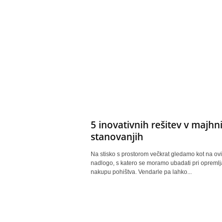
5 inovativnih rešitev v majhn
stanovanjih
Na stisko s prostorom večkrat gledamo kot na ovir
nadlogo, s katero se moramo ubadati pri opremlj
nakupu pohištva. Vendarle pa lahko...