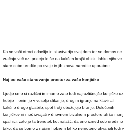
Ko se vaši otroci odselijo in si ustvarijo svoj dom ter se domov ne
vračajo več oz. pridejo le še na kakšen krajši obisk, lahko njihove
stare sobe uredite po svoje in jih znova naredite uporabne.
Naj bo vaše stanovanje prostor za vaše konjičke
Ljudje smo si različni in imamo zato tudi najrazličnejše konjičke oz.
hobije – enim je v veselje slikanje, drugim igranje na klavir ali
kakšno drugo glasbilo, spet tretji obožujejo branje. Določenih
konjičkov ni moč izvajati v dnevnem bivalnem prostoru ali še manj
spalnici, zato je ta trenutek kot nalašč, da eno izmed sob uredimo
tako, da se bomo z našim hobijem lahko nemoteno ukvarjali tudi v