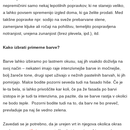
nepremičnini samo nekaj lepotilnih popravkov, ki ne stanejo veliko,
a lahko povsem spremenijo izgled doma, ki ga želite prodati. Med
takšne popravke npr. sodijo na sveže prebarvane stene,
zamenjane kljuke ali ročaji na pohištvu, temeljito pospravljena
notranjost, urejena zunanjost (brez plevela, ipd.), itd.
Kako izbrati primerne barve?
Barve lahko izbiramo po lastnem okusu, saj jih vsakdo doživlja na
svoj način – nekateri imajo raje intenzivnejše barve in močnejše,
bolj žareče tone, drugi spet uživajo v nežnih pastelnih barvah, ki jih
pomirjajo. Malce bodite pozorni seveda tudi na fasado hiše. Če je
le-ta bela, si lahko privoščite kar koli, če pa že fasada po barvi
izstopa in je tudi ta intenzivna, pa pazite, da se barve rastja v okolici
ne bodo
teple
. Pozorni bodite tudi na to, da barv ne bo preveč,
prevladuje pa naj še vedno zelena.
Zavedati se je potrebno, da je urejen vrt in njegova okolica okras