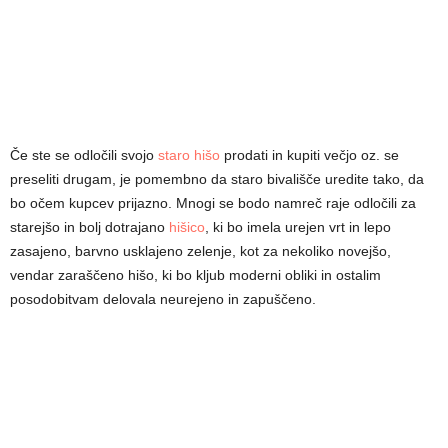
Če ste se odločili svojo
staro hišo
prodati in kupiti večjo oz. se
preseliti drugam, je pomembno da staro bivališče uredite tako, da
bo očem kupcev prijazno. Mnogi se bodo namreč raje odločili za
starejšo in bolj dotrajano
hišico
, ki bo imela urejen vrt in lepo
zasajeno, barvno usklajeno zelenje, kot za nekoliko novejšo,
vendar zaraščeno hišo, ki bo kljub moderni obliki in ostalim
posodobitvam delovala neurejeno in zapuščeno.