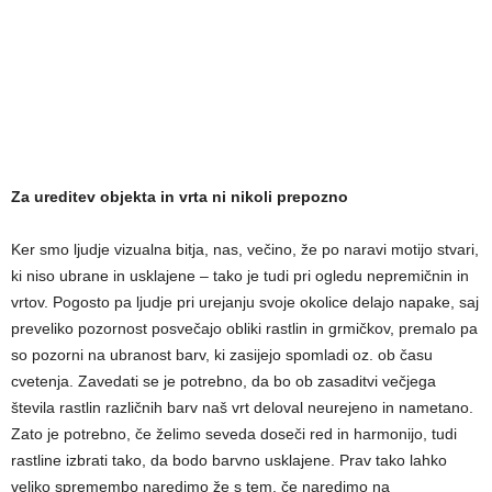
Za ureditev objekta in vrta ni nikoli prepozno
Ker smo ljudje vizualna bitja, nas, večino, že po naravi motijo stvari,
ki niso ubrane in usklajene – tako je tudi pri ogledu nepremičnin in
vrtov. Pogosto pa ljudje pri urejanju svoje okolice delajo napake, saj
preveliko pozornost posvečajo obliki rastlin in grmičkov, premalo pa
so pozorni na ubranost barv, ki zasijejo spomladi oz. ob času
cvetenja. Zavedati se je potrebno, da bo ob zasaditvi večjega
števila rastlin različnih barv naš vrt deloval neurejeno in nametano.
Zato je potrebno, če želimo seveda doseči red in harmonijo, tudi
rastline izbrati tako, da bodo barvno usklajene. Prav tako lahko
veliko spremembo naredimo že s tem, če naredimo na