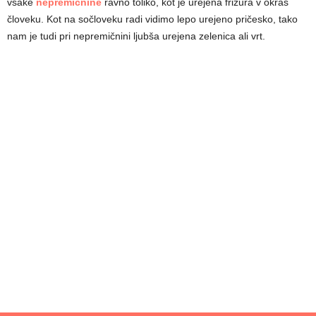
vsake
nepremičnine
ravno toliko, kot je urejena frizura v okras
človeku. Kot na sočloveku radi vidimo lepo urejeno pričesko, tako
nam je tudi pri nepremičnini ljubša urejena zelenica ali vrt.