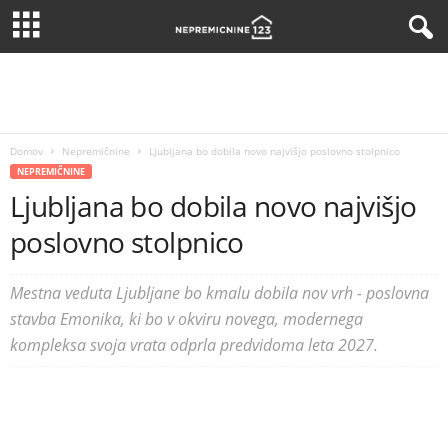
Domov
Nepremičnine
Ljubljana bo dobila novo najvišjo poslovno stolpnico
NEPREMIČNINE
Ljubljana bo dobila novo najvišjo
poslovno stolpnico
Mestna veduta Ljubljane bo kmalu dobila nov vrh - poslovna
stavba Emonika, ki bo v okviru novega, modernega
kompleksa svoja vrata odprla predvidoma leta 2027.