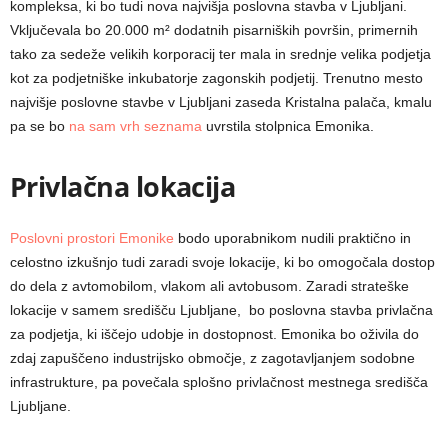
kompleksa, ki bo tudi nova najvišja poslovna stavba v Ljubljani.
Vključevala bo 20.000 m² dodatnih pisarniških površin, primernih
tako za sedeže velikih korporacij ter mala in srednje velika podjetja
kot za podjetniške inkubatorje zagonskih podjetij. Trenutno mesto
najvišje poslovne stavbe v Ljubljani zaseda Kristalna palača, kmalu
pa se bo
na sam vrh seznama
uvrstila stolpnica Emonika.
Privlačna lokacija
Poslovni prostori Emonike
bodo uporabnikom nudili praktično in
celostno izkušnjo tudi zaradi svoje lokacije, ki bo omogočala dostop
do dela z avtomobilom, vlakom ali avtobusom. Zaradi strateške
lokacije v samem središču Ljubljane, bo poslovna stavba privlačna
za podjetja, ki iščejo udobje in dostopnost. Emonika bo oživila do
zdaj zapuščeno industrijsko območje, z zagotavljanjem sodobne
infrastrukture, pa povečala splošno privlačnost mestnega središča
Ljubljane.